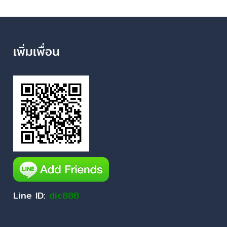
เพิ่มเพื่อน
Line ID:
dic888