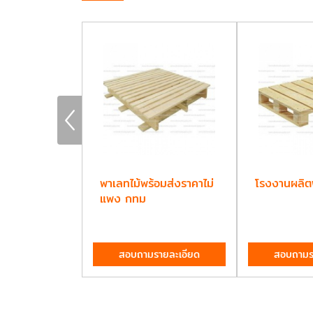
พาเลทไม้
พาเลทไม้พร้อมส่งราคาไม่
โรงงานผลิตพ
ง กทม
แพง กทม
ายละเอียด
สอบถามรายละเอียด
สอบถามร