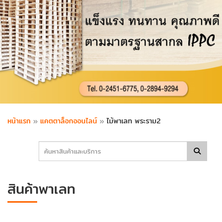
หน้าแรก
»
แคตตาล็อกออนไลน์
»
ไม้พาเลท พระราม2
สินค้าพาเลท