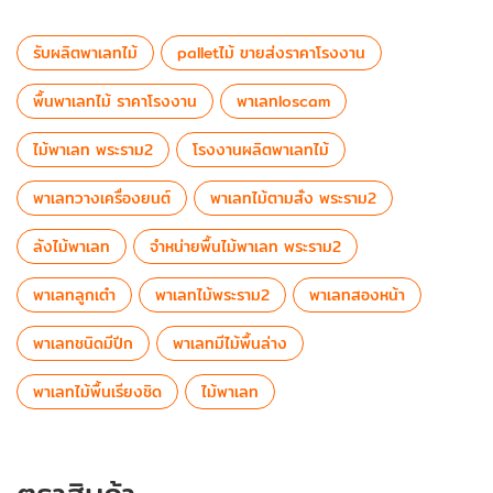
รับผลิตพาเลทไม้
palletไม้ ขายส่งราคาโรงงาน
พื้นพาเลทไม้ ราคาโรงงาน
พาเลทloscam
ไม้พาเลท พระราม2
โรงงานผลิตพาเลทไม้
พาเลทวางเครื่องยนต์
พาเลทไม้ตามสั่ง พระราม2
ลังไม้พาเลท
จำหน่ายพื้นไม้พาเลท พระราม2
พาเลทลูกเต๋า
พาเลทไม้พระราม2
พาเลทสองหน้า
พาเลทชนิดมีปีก
พาเลทมีไม้พื้นล่าง
พาเลทไม้พื้นเรียงชิด
ไม้พาเลท