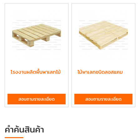
โรงงานผลิตพื้นพาเลทไม้
ไม้พาเลทชนิดลอสแคม
สอบถามรายละเอียด
สอบถามรายละเอียด
คำค้นสินค้า